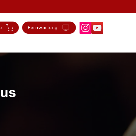
p
Fernwartung
tus