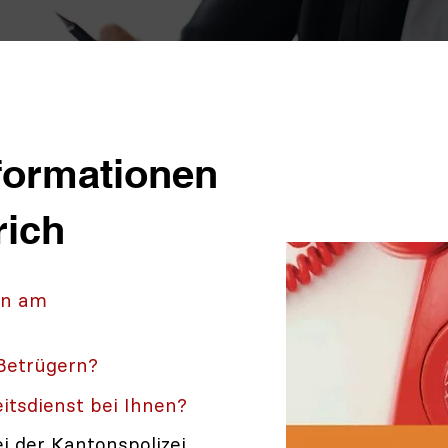
formationen
rich
en am
Betrügern?
itsdienst bei Ihnen?
ei der Kantonspolizei