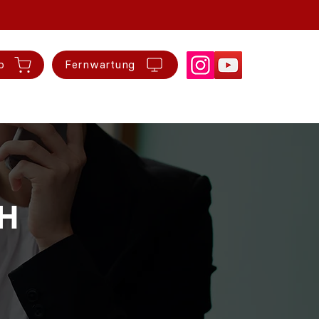
p
Fernwartung
ZH