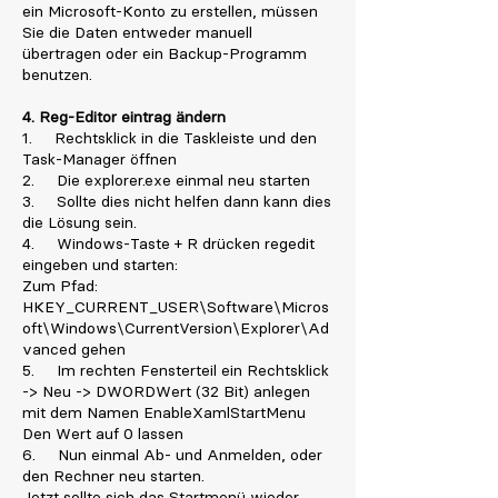
ein Microsoft-Konto zu erstellen, müssen
Sie die Daten entweder manuell
übertragen oder ein Backup-Programm
benutzen.
4. Reg-Editor eintrag ändern
1. Rechtsklick in die Taskleiste und den
Task-Manager öffnen
2. Die explorer.exe einmal neu starten
3. Sollte dies nicht helfen dann kann dies
die Lösung sein.
4. Windows-Taste + R drücken regedit
eingeben und starten:
Zum Pfad:
HKEY_CURRENT_USER\Software\Micros
oft\Windows\CurrentVersion\Explorer\Ad
vanced gehen
5. Im rechten Fensterteil ein Rechtsklick
-> Neu -> DWORDWert (32 Bit) anlegen
mit dem Namen EnableXamlStartMenu
Den Wert auf 0 lassen
6. Nun einmal Ab- und Anmelden, oder
den Rechner neu starten.
Jetzt sollte sich das Startmenü wieder