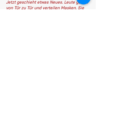
Jetzt geschieht etwas Neues. Leute gehen
von Tür zu Tür und verteilen Masken. Sie
sagen: "es ist
eine neue Initiative der lokalen Behörden".
(was aber nicht stimmt) Sie bitten dich,
eine Maske
aufzusetzen, um zu sehen, ob die Maske
zu dir Passt. Sie ist mit Betäubungsmittel
getränkt, danach
rauben sie dich aus!! Bitte nehmt keine
Masken von Fremden. Denkt daran, lieber
Freunde, diese
ist eine kritische Zeit, die Menschen sind
verzweifelt, die Kriminalitätsrate ist in der
Corona-Zeit
gestiegen. Bitte seit vorsichtig!!!
Das ist ein Fake!!
Weiter verweisen die Verfasser auf
Überfälle im zürcherischen Dietikon, wo es
zu solchen Vorfällen gekommen sei. Dies
stimme nicht, meldet die
KaPo Zürich. Zu solchen Vorfällen gebe es
keine Meldungen und auch keine laufenden